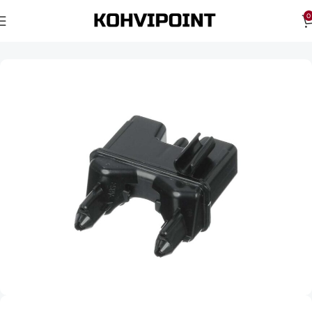
0
Esileht
Kohvimasina varuosad
Nivona varuosad