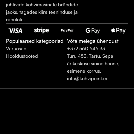
juhtivate kohvimasinate brändide
jaoks, tagades kiire teeninduse ja
rahulolu.
Populaarsed kategooriad
Võta meiega ühendust
Varuosad
+372 560 646 33
Hooldustooted
Turu 45B, Tartu, Sepa
ärikeskuse sinine hoone,
esimene korrus.
info@kohvipoint.ee