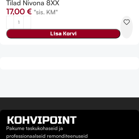
Tilad Nivona 8XX
17,00
€
"sis. KM"
Lisa Korvi
Pakume taskukohaseid ja
professionaalseid remonditeenuseid