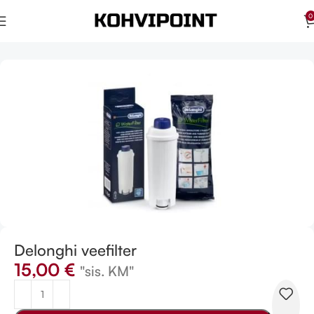
0
Esileht
Hooldustooted
Delonghi veefilter
15,00
€
"sis. KM"