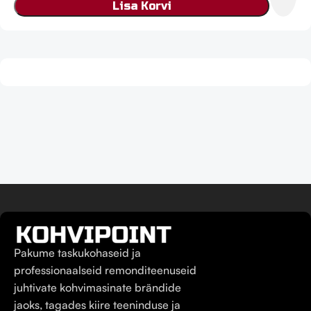
Lisa Korvi
Pakume taskukohaseid ja
professionaalseid remonditeenuseid
juhtivate kohvimasinate brändide
jaoks, tagades kiire teeninduse ja