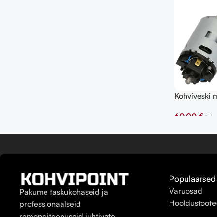
Kohviveski m
Saeco
60,00
€
"sis
Lisa Korvi
Populaarsed
Varuosad
Pakume taskukohaseid ja
Hooldustoote
professionaalseid
remonditeenuseid juhtivate