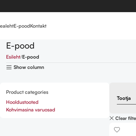
ealeht
E-pood
Kontakt
E-pood
Esileht
E-pood
Show column
Product categories
Tootja
Hooldustooted
Kohvimasina varuosad
Clear filt