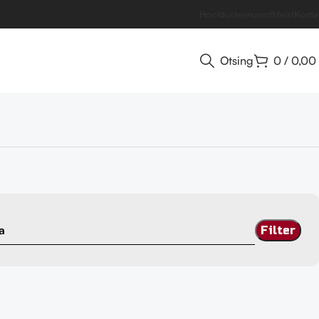
Hooldusteenused
Meist
Konta
Otsing
0
/
0,00
a
Filter